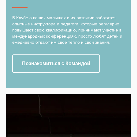
В Клубе о ваших малышах и их развитии заботятся
опытные инструктора и педагоги, которые регулярно
повышают свою квалификацию, принимают участие в
международных конференциях, просто любят детей и
ежедневно отдают им свое тепло и свои знания.
Познакомиться с Командой