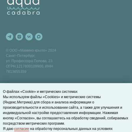
© ООО «Мамино крыло» 2024
Санкт-Петербург,
ул. Профессора Попова, 23
ОГРН 1217800109900, ИНН
7813655359
ПОЛЕЗНЫЕ ССЫЛКИ
ДОПОЛНИТЕЛЬНО
О файлах «Cookie» и метрических системах
Развивающие занятия на суше
Договор оферты
Мы используем файлы «Cookies» и метрические системы
Записаться на пробное занятие
Правила действия и возврата
(Яндекс.Метрика) для сбора и анализа информации о
абонементов
производительности и использовании сайта, а также для улучшения и
Как нас найти
Политика конфиденциальности
индивидуальной настройке предоставления информации. Нажимая
БЛОГ
кнопку «Согласен», вы соглашаетесь на обработку сведений, собираемых
Cookie-файлы
посредством метрических программ.
Правила посещения
Я даю
согласие
на обработку персональных данных на условиях