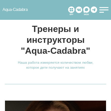
Aqua-Cadabra
Тренеры и
инструкторы
"Aqua-Cadabra"
Наша работа измеряется количеством любви,
которое дети получают на занятиях