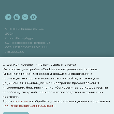
© ООО «Мамино крыло»
2024
Санкт-Петербург,
ул. Профессора Попова, 23
ОГРН 1217800109900, ИНН
7813655359
ПОЛЕЗНЫЕ ССЫЛКИ
ДОПОЛНИТЕЛЬНО
О файлах «Cookie» и метрических системах
Мы используем файлы «Cookies» и метрические системы
Развивающие занятия на суше
Договор оферты
(Яндекс.Метрика) для сбора и анализа информации о
Записаться на пробное занятие
Правила действия и возврата
производительности и использовании сайта, а также для
абонементов
улучшения и индивидуальной настройке предоставления
Как нас найти
Политика конфиденциальности
информации. Нажимая кнопку «Согласен», вы соглашаетесь на
БЛОГ
обработку сведений, собираемых посредством метрических
Cookie-файлы
программ.
Правила посещения
Я даю
согласие
на обработку персональных данных на условиях
Политики конфиденциальности
.