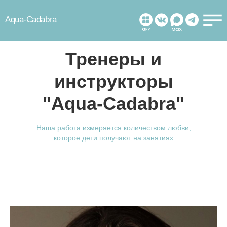
Aqua-Cadabra
Тренеры и
инструкторы
"Aqua-Cadabra"
Наша работа измеряется количеством любви,
которое дети получают на занятиях