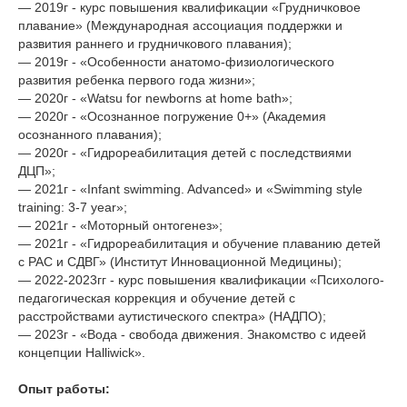
— 2019г - курс повышения квалификации «Грудничковое
плавание» (Международная ассоциация поддержки и
развития раннего и грудничкового плавания);
— 2019г - «Особенности анатомо-физиологического
развития ребенка первого года жизни»;
— 2020г - «Watsu for newborns at home bath»;
— 2020г - «Осознанное погружение 0+» (Академия
осознанного плавания);
— 2020г - «Гидрореабилитация детей с последствиями
ДЦП»;
— 2021г - «Infant swimming. Advanced» и «Swimming style
training: 3-7 year»;
— 2021г - «Моторный онтогенез»;
— 2021г - «Гидрореабилитация и обучение плаванию детей
с РАС и СДВГ» (Институт Инновационной Медицины);
— 2022-2023гг - курс повышения квалификации «Психолого-
педагогическая коррекция и обучение детей с
расстройствами аутистического спектра» (НАДПО);
— 2023г - «Вода - свобода движения. Знакомство с идеей
концепции Halliwick».
Опыт работы: