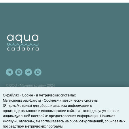
© ООО «Мамино крыло» 2024
Санкт-Петербург,
О файлах «Cookie» и метрических системах
ул. Профессора Попова, 23
Мы используем файлы «Cookies» и метрические системы
ОГРН 1217800109900, ИНН
(Яндекс.Метрика) для сбора и анализа информации о
7813655359
производительности и использовании сайта, а также для улучшения и
индивидуальной настройке предоставления информации. Нажимая
ПОЛЕЗНЫЕ ССЫЛКИ
ДОПОЛНИТЕЛЬНО
кнопку «Согласен», вы соглашаетесь на обработку сведений, собираемых
посредством метрических программ.
Развивающие занятия на суше
Договор оферты