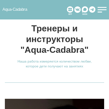
Aqua-Cadabra
Тренеры и
инструкторы
"Aqua-Cadabra"
Наша работа измеряется количеством любви,
которое дети получают на занятиях