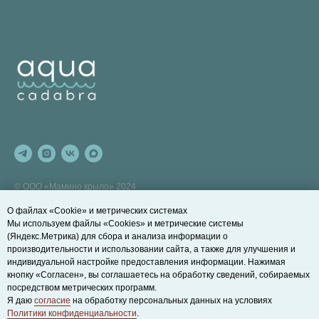
© ООО «Мамино крыло» 2024
Санкт-Петербург,
О файлах «Cookie» и метрических системах
ул. Профессора Попова, 23
Мы используем файлы «Cookies» и метрические системы
ОГРН 1217800109900, ИНН
(Яндекс.Метрика) для сбора и анализа информации о
7813655359
производительности и использовании сайта, а также для улучшения и
индивидуальной настройке предоставления информации. Нажимая
ПОЛЕЗНЫЕ ССЫЛКИ
ДОПОЛНИТЕЛЬНО
кнопку «Согласен», вы соглашаетесь на обработку сведений, собираемых
посредством метрических программ.
Развивающие занятия на суше
Договор оферты
Я даю
согласие
на обработку персональных данных на условиях
Записаться на пробное занятие
Правила действия и возврата
Политики конфиденциальности
.
абонементов