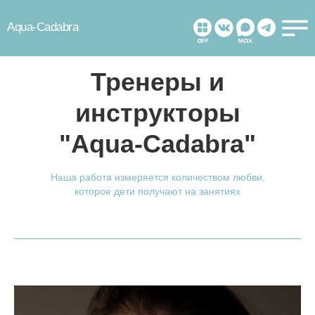
Aqua-Cadabra
Тренеры и
инструкторы
"Aqua-Cadabra"
Наша работа измеряется количеством любви,
которое дети получают на занятиях