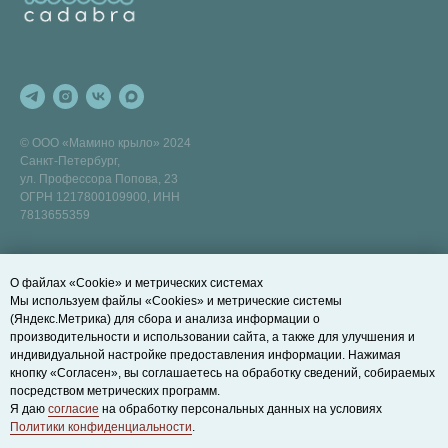
© ООО «Мамино крыло» 2024
Санкт-Петербург,
ул. Профессора Попова, 23
ОГРН 1217800109900, ИНН
7813655359
ПОЛЕЗНЫЕ ССЫЛКИ
ДОПОЛНИТЕЛЬНО
О файлах «Cookie» и метрических системах
Развивающие занятия на суше
Договор оферты
Мы используем файлы «Cookies» и метрические системы
Записаться на пробное занятие
Правила действия и возврата
(Яндекс.Метрика) для сбора и анализа информации о
абонементов
производительности и использовании сайта, а также для улучшения и
Как нас найти
Политика конфиденциальности
индивидуальной настройке предоставления информации. Нажимая
БЛОГ
кнопку «Согласен», вы соглашаетесь на обработку сведений, собираемых
Cookie-файлы
посредством метрических программ.
Правила посещения
Я даю
согласие
на обработку персональных данных на условиях
Политики конфиденциальности
.