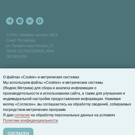
© ООО «Мамино крыло» 2024
Санкт-Петербург,
ул. Профессора Попова, 23
ОГРН 1217800109900, ИНН
7813655359
ПОЛЕЗНЫЕ ССЫЛКИ
ДОПОЛНИТЕЛЬНО
О файлах «Cookie» и метрических системах
Развивающие занятия на суше
Договор оферты
Мы используем файлы «Cookies» и метрические системы
Записаться на пробное занятие
Правила действия и возврата
(Яндекс.Метрика) для сбора и анализа информации о
абонементов
производительности и использовании сайта, а также для улучшения и
Как нас найти
Политика конфиденциальности
индивидуальной настройке предоставления информации. Нажимая
БЛОГ
кнопку «Согласен», вы соглашаетесь на обработку сведений, собираемых
Cookie-файлы
посредством метрических программ.
Правила посещения
Я даю
согласие
на обработку персональных данных на условиях
Политики конфиденциальности
.
СОГЛАСЕН