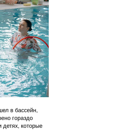
шел в бассейн,
оено гораздо
и детях, которые