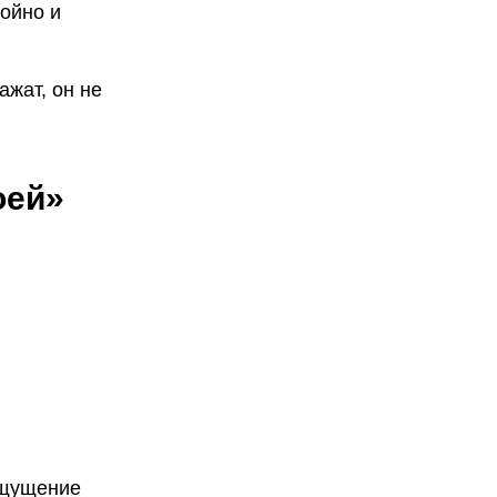
койно и
ажат, он не
оей»
ощущение