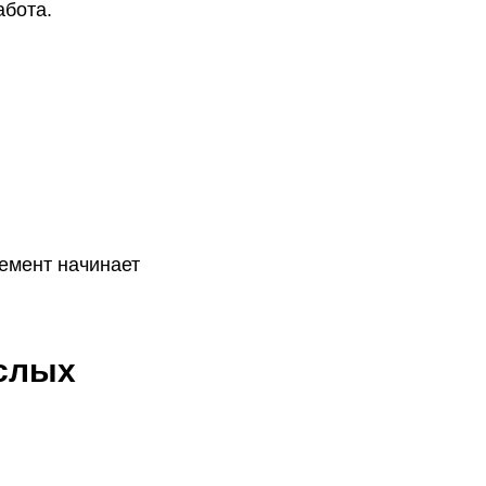
абота.
емент начинает
ослых