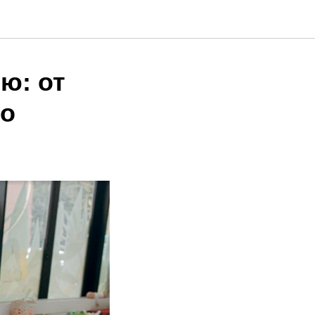
ю: от
го