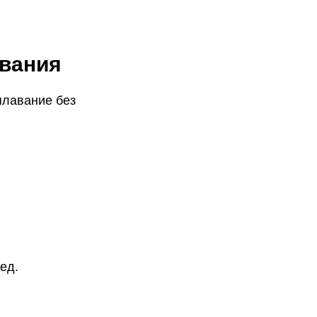
авания
плавание без
ед.