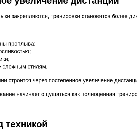
ое увеличение дистанции
выки закрепляются, тренировки становятся более д
ны проплыва;
осливостью;
ики;
е сложным стилям.
ии строится через постепенное увеличение дистанци
вание начинает ощущаться как полноценная трениров
д техникой